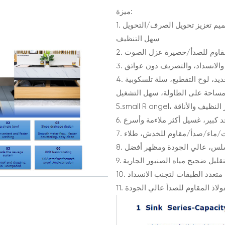
ميزة:
1. تصميم تعزيز تحويل الصرف/التحويل X، تدفق سلس للمياه، نزح المياه بشكل أسرع،
سهل التنظيف
ذ المقاوم للصدأ/حصيرة عزل الصوت
 والانسداد، والتصريف دون عوائق
4. الملحقات القابلة للتحديد، لوح التقطيع، سلة تلسكوبية، SS304/SS201، وعاء في
 مساحة على الطاولة، سهل التشغيل
ل المظهر النظيف والأناقة
احد كبير، غسيل أكثر ملاءمة وأسرع
 سلس، عالي الجودة ومظهر أفضل
تقليل ضجيج مياه الصنبور الجارية
ح متعدد الطبقات لتجنب الانسداد
فولاذ المقاوم للصدأ عالي الجودة