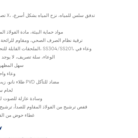
2. مواد حماية البيئة، مادة الفولا
3. ترقية نظام الصرف الصحي، ومقاوم للرائحة
الوعاء، سلة تصريف، لا يوجد
5.small R angel، سه
6. وعاء و
7. طلاء نانو، زيت/ماء/صدأ/مقاوم للخدش، طلاء PVD مضاد للتآكل
8. لحام
9. وسادة عازلة للصوت ل
10. قفص ترشيح من الفولاذ المقاوم للصدأ، ترشي
11. غطاء حوض من ال