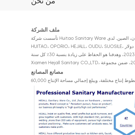
من نحن
ملف الشركة
تأسست شركة Huitao Sanitary Ware في عام 2009، وهو مصنع صحي لمدة 15 عامًا، ومقره الرئيسي في نانان، تشيوانتشو، فوجيان، الصين. لدى Huitao 5 علامات تجارية في الصين:
HUITAO، OPORIO، HEJALL، OUDU، SUOSILE، يبلغ إجمالي مبيعات المصنع حوالي 65 مليون دولار في عام 2023، ويبلغ إجمالي حجم مبيعات 5 علامات تجارية أكثر من 140 مليون دولار
مصانع المصانع