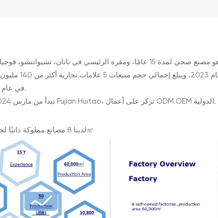
في عام 2023، وهدفنا هو الحفاظ على زيادة بنسبة 30٪ كل سنة.
Xiamen Hejall Sanitary CO.,LTD، تبدأ من مارس 2024، ضمن مجموعة Fujian Huitao، تركز على أعمال ODM OEM الدولية.
لدينا 8 مصانع مملوكة ذاتيًا لخطوط إنتاج مختلفة، ويبلغ إجمالي مساحة الإنتاج 60,000㎡