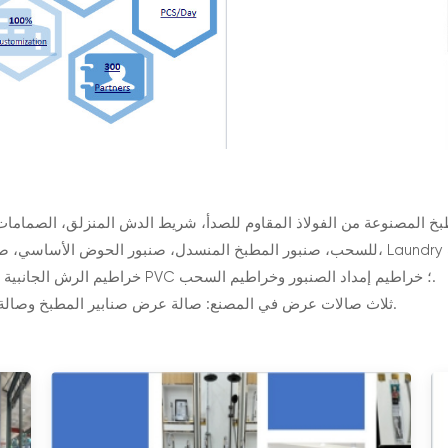
بخ المصنوعة من الفولاذ المقاوم للصدأ، شريط الدش المنزلق، الصمامات 
للسحب، صنبور المطبخ المنسدل، صنبور الحوض الأساسي، صنبور الحوض القابل للسحب، مجمو
الأرضية من الفولاذ المقاوم للصدأ ، خرطوم الدش PVC ، خراطيم الرش الجانبية PVC ؛ خراطيم إمداد الصنبور وخراطيم السحب.
ثلاث صالات عرض في المصنع: صالة عرض صنابير المطبخ وصالة عرض صنابير الفولاذ المقاوم للصدأ وصالة عرض شاملة.