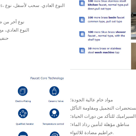
100 نوع آخر م
100 المزيد من حنفية الدش النحاسية Skus،
10 حن
مواد خام عالية الجودة؛
مستحضرات التجميل ومقاومة التآكل
سيراميك للتأكد من دورات الحياة؛
مناطق مؤهلة لتأمين رذاذ الماء؛
خراطيم مضادة للالتواء.