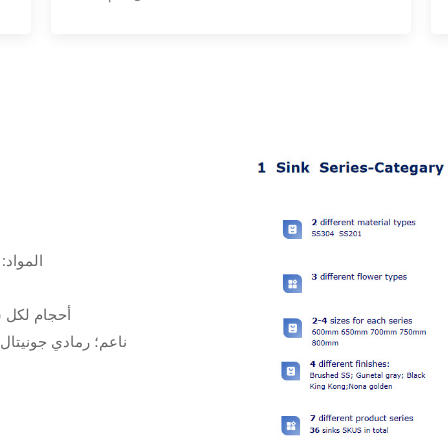
المواد: الفولاذ
2-4 أحجام لكل سلسلة 600 مم 650 مم
4 لمسات نهائية مختلفة: SS ناعم؛ 