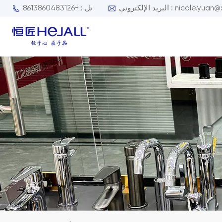
nicole.yuan@xmhejall.com
تل : +8613860483126