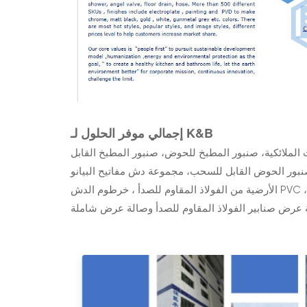
إجمالي موفر الحلول لـ K&B
الملائكية، صنبور المطبخ للحوض، صنبور المطبخ القابل
عة دش مفاتيح البيانو، Laundry صنبور ، نوع مختلف من حنفيات الدش ، استنزاف