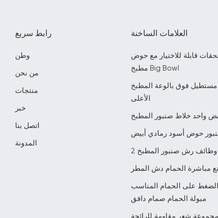
العلامات الساخنة
رابط سريع
حقات قابلة للاختيار مع حوض
وطن
مطبخ Big Bowl
من نحن
مستطيل فوق بالوعة المطبخ
منتجات
الأعلى
خبر
ض واحد خلاط صنبور المطبخ
اتصل بنا
بور حوض أسود رمادي أبيض
المدونة
2 وظائف رش صنبور المطبخ
ع مباشرة الحمام دش المطر
الضغط على الحمام المناسب
مبولة الحمام صمام دافق
جموعة شعر مقاومة للرائحة