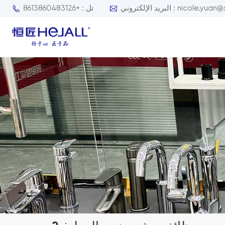
nicole.yuan@xmhejall.com
تل : +8613860483126