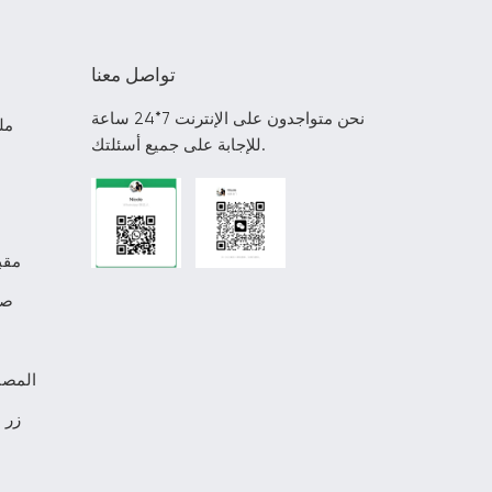
تواصل معنا
نحن متواجدون على الإنترنت 7*24 ساعة
مل
للإجابة على جميع أسئلتك.
مقب
صن
المصن
زر 
م