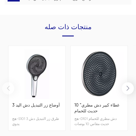
منتجات ذات صله
10 "غطاء كبير دش مطري
3 أوضاع زر التبديل دش اليد
حديث للحمام
هج-D101 دش مطري للحمام
هج-S101 3 طرق زر التبديل دش
حديث مقاس 10 بوصات
يدوي