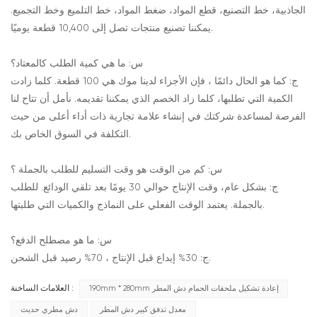
الجاذبية، خط التصنيع، قطع المواد، ضغط المواد، خط التلميع وخط التجميع.
يمكننا تصنيع منتجات تصل إلى 10,400 قطعة يوميًا.
س: ما هي كمية الطلب كالمعتاد؟
ج: كما هو الحال دائمًا ، فإن الأجزاء لدينا موك هي 100 قطعة. كلما زادت
الكمية التي تطلبها، كلما زاد الخصم الذي يمكننا تقديمه. نأمل أن تتاح لنا
الفرصة لمساعدة شركتك في إنشاء علامة تجارية ذات أداء أعلى من حيث
التكلفة في السوق الخاص بك.
س: كم من الوقت هو وقت التسليم للطلب بالجملة ؟
ج: بشكل عام، وقت الإنتاج حوالي 30 يومًا بعد تلقي الودائع. للطلب
بالجملة. يعتمد الوقت الفعلي على النماذج والكميات التي طلبتها.
س: ما هو مصطلح الدفع؟
ج: 30% إيداع قبل الإنتاج ، 70% رصيد قبل الشحن.
190mm * 280mm إعادة تشكيل ملحقات الحمام دش المطر
العلامات الساخنة :
معدل تدفق كبير دش المطر
دش مطري حديث