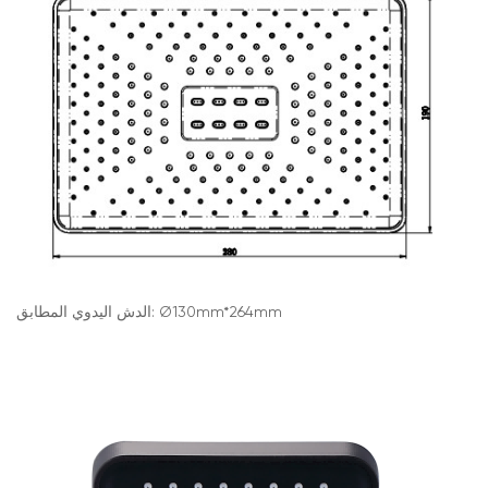
الدش اليدوي المطابق: Ø130mm*264mm