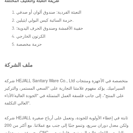
طريقة التعبئة والتغليف المختلفة
التعبئة الفردية: صندوق ألوان أو صدفي
حزمة السائبة كيس البولي ايثيلين.
حقيبة الأقمشة وصندوق الحرف اليدوية؛
الكرتون الخارجي
حزمة مخصصة
ملف الشركة
شركة HEJALL Sanitary Ware Co., Ltd متخصصة في الأجهزة ومنتجات
السيراميك. يؤكد مفهوم علامتنا التجارية على "السعي المستمر، والتركيز
على المنتج"، إلى جانب فلسفة العمل المتمثلة في "الجودة العالية/الأداء
العالي التكلفة".
شركة HEJALL ثابتة في إعطاء الأولوية للجودة، وتعمل على أرباح صغيرة
ولكن معدل دوران سريع، وتنمو جنبًا إلى جنب مع عملائنا. مع أكثر من 200
مجموعة من معدات CNC، والتلميع، واللحام عالية المستوى، فإننا نسعى