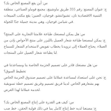
س: أين يقع المصنع الخاص بك؟
ج: عنوان المصنع: رقم 355 طريق ماوشينغ، مجمع فوماو الصناعي، منطقة
التنمية الاقتصادية نان، تشيوانتشو، فوجيان، الصين؛ يقع مكتب المبيعات
في شيامن فوجيان، وهي مدينة جميلة جدًا للجولة.
س: هل يمكن لمصنعك طباعة علامتنا التجارية على المنتج؟
ج: يمكن لمصنعنا طباعة شعار العميل بالليزر على منتج الأحواض بإذن من
العملاء. يحتاج العملاء إلى تزويدنا بخطاب تفويض لاستخدام الشعار للسماح
لنا بطباعة شعار العميل على المنتجات.
س: هل مصنعك قادر على تصميم الحزمة الخاصة بنا ومساعدتنا في
تخطيط السوق؟
ج: نحن على استعداد لمساعدة عملائنا على تصميم صندوق الحزمة الخاص
بهم بشعارهم الخاص. لدينا فريق تصميم وفريق تصميم خطة تسويقية
لخدمة عملائنا لهذا الغرض.
س: كيف هي القدرة على إنتاج المصنع الخاص بك؟
ج: مصنعنا لديه خط إنتاج كامل بما في ذلك قولبة الحقن، خط صب