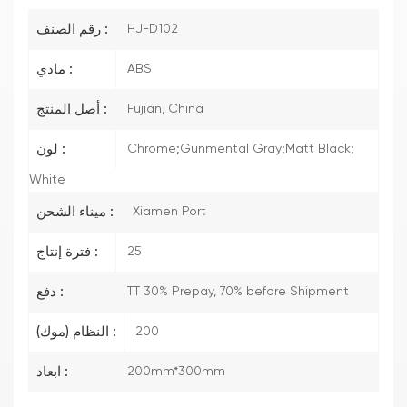
HJ-D102
رقم الصنف :
ABS
مادي :
Fujian, China
أصل المنتج :
Chrome;Gunmental Gray;Matt Black;
لون :
White
Xiamen Port
ميناء الشحن :
25
فترة إنتاج :
TT 30% Prepay, 70% before Shipment
دفع :
200
النظام (موك) :
200mm*300mm
ابعاد :