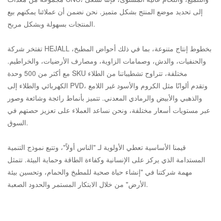
إلى تحديد موضع المنتج بشكل متميز. نحن نضمن أن عملائنا يمكنهم بيع
المنتجات بسهولة وبشكل مربح.
تفتخر شركة HEJALL بخطوط إنتاج متنوعة، بما في ذلك أحواض المطبخ،
والحنفيات، والدش، وصمامات الزاوية، ومصارف الأرضيات، والخراطيم.
مع أكثر من 500 وحدة SKU مختلفة، تتراوح تشطيباتنا من الطلاء
الكهربائي والطلاء إلى PVD، وتقدم ألوانًا مثل الكروم والأسود غير اللامع
والذهبي والأبيض والرمادي المعدني. تتميز بأنماط رائجة وشائعة وصور
عبر مستويات أسعار مختلفة، ونحن نساعد العملاء على تعزيز حصتهم في
السوق.
قيمنا الأساسية تعطي الأولوية لـ "الناس أولاً"، وتتبع نموذج التنمية
المستدامة الذي يركز على الإنسانية وكفاءة الطاقة وحماية البيئة. تتمثل
مهمة شركتنا في "إنشاء حياة صحية للمطبخ والحمام، وتحسين بيئة
الأرض" من خلال الابتكار المستمر والحدود الصعبة.