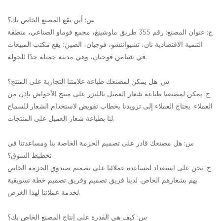
س: أين يقع المصنع الخاص بك؟
ج: عنوان المصنع: رقم 355 طريق ماوشينغ، مجمع فوماو الصناعي، منطقة
التنمية الاقتصادية نان، تشيوانتشو، فوجيان، الصين؛ يقع مكتب المبيعات
في شيامن فوجيان، وهي مدينة جميلة جدًا للجولة.
س: هل يمكن لمصنعك طباعة علامتنا التجارية على المنتج؟
ج: يمكن لمصنعنا طباعة شعار العميل بالليزر على منتج الأحواض بإذن من
العملاء. يحتاج العملاء إلى تزويدنا بخطاب تفويض لاستخدام الشعار للسماح
لنا بطباعة شعار العميل على المنتجات.
س: هل مصنعك قادر على تصميم الحزمة الخاصة بنا ومساعدتنا في
تخطيط السوق؟
ج: نحن على استعداد لمساعدة عملائنا على تصميم صندوق الحزمة الخاص
بهم بشعارهم الخاص. لدينا فريق تصميم وفريق تصميم خطة تسويقية
لخدمة عملائنا لهذا الغرض.
س: كيف هي القدرة على إنتاج المصنع الخاص بك؟