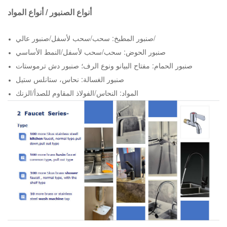
أنواع الصنبور / أنواع المواد
صنبور المطبخ: سحب/سحب لأسفل/صنبور عالي/
صنبور الحوض: سحب/سحب لأسفل/النمط الأساسي
صنبور الحمام: مفتاح البيانو ونوع الرف؛ صنبور دش ترموستات
صنبور الغسالة: نحاس، ستانلس ستيل
المواد: النحاس/الفولاذ المقاوم للصدأ/الزنك