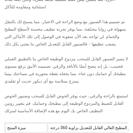
استثنائية ومقاومة للتآكل.
تم تصميم هذا الصنبور مع وضع الراحة في الاعتبار، مما يسمح لك بالتنقل
بسهولة في زوايا مختلفة، مما يوفر تجربة تنظيف محسنة لأسطح المطبخ
والحمام. لن تواجه بعد الآن صعوبة في الوصول إلى تلك الأماكن التي
يصعب تنظيفها - فالصنبور القابل للتعديل الخاص بنا يعتني بكل ذلك.
لا يتميز الصنبور القابل للسحب مزدوج الوظيفة الخاص بنا بالتطبيق العملي
فحسب، بل إنه ينضح أيضًا بالأناقة والرقي. تصميمه الأنيق يرفع مستوى
مطبخك أو حمامك دون عناء، مما يجعله نقطة محورية في مساحتك بينما
يمتزج بسلاسة مع أي ديكور حديث أو تقليدي.
استمتع بالراحة والرقي، حيث يوفر الحوض القابل للسحب وصنبور الحوض
القابل للضبط والمزدوج الوظيفة إلى مطبخك وحمامك. قم بتغيير روتين
التنظيف الخاص بك اليوم مع هذه الإضافة الأساسية لمنزلك
مطبخ العالي القابل للتعديل بزاوية 360 درجة
ميزة المنتج