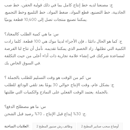
ج: مصنعنا لديه خط إنتاج كامل بما في ذلك قولبة الحقن، خط صب
الجاذبية، خط التصنيع، قطع المواد، ضغط المواد، خط التلميع وخط التجميع.
يمكننا تصنيع منتجات تصل إلى 10,400 قطعة يوميًا.
س: ما هي كمية الطلب كالمعتاد؟
ج: كما هو الحال دائمًا ، فإن الأجزاء لدينا موك هي 100 قطعة. كلما زادت
الكمية التي تطلبها، زاد الخصم الذي يمكننا تقديمه. نأمل أن تتاح لنا الفرصة
لمساعدة شركتك في إنشاء علامة تجارية ذات أداء أعلى من حيث التكلفة
في السوق الخاص بك.
س: كم من الوقت هو وقت التسليم للطلب بالجملة ؟
ج: بشكل عام، وقت الإنتاج حوالي 30 يومًا بعد تلقي الودائع. للطلب
بالجملة. يعتمد الوقت الفعلي على النماذج والكميات التي طلبتها.
س: ما هو مصطلح الدفع؟
ج: 30% إيداع قبل الإنتاج ، 70% رصيد قبل الشحن.
2 أوضاع سحب صنابير المطبخ
2 وظائف رش صنبور المطبخ
العلامات الساخنة :