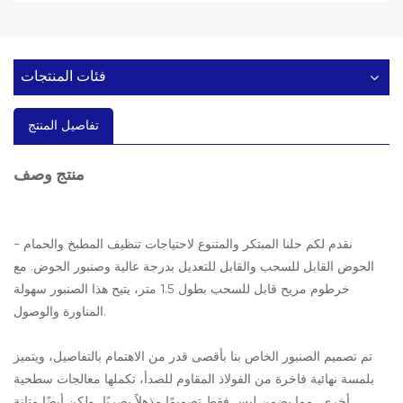
فئات المنتجات
تفاصيل المنتج
وصف
منتج
نقدم لكم حلنا المبتكر والمتنوع لاحتياجات تنظيف المطبخ والحمام -
الحوض القابل للسحب والقابل للتعديل بدرجة عالية وصنبور الحوض. مع
خرطوم مريح قابل للسحب بطول 1.5 متر، يتيح هذا الصنبور سهولة
المناورة والوصول.
تم تصميم الصنبور الخاص بنا بأقصى قدر من الاهتمام بالتفاصيل، ويتميز
بلمسة نهائية فاخرة من الفولاذ المقاوم للصدأ، تكملها معالجات سطحية
أخرى، مما يضمن ليس فقط تصميمًا مذهلاً بصريًا، ولكن أيضًا متانة