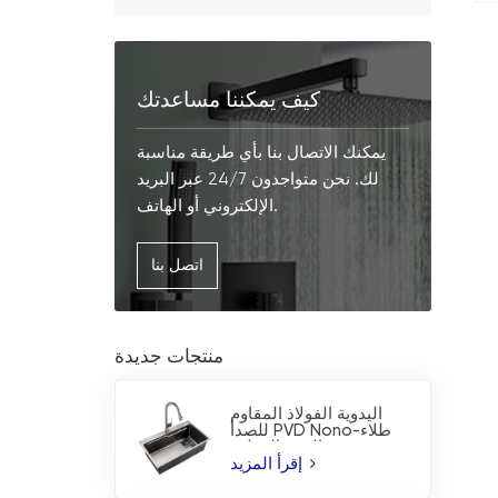
كيف يمكننا مساعدتك
يمكنك الاتصال بنا بأي طريقة مناسبة
لك. نحن متواجدون 24/7 عبر البريد
الإلكتروني أو الهاتف.
اتصل بنا
منتجات جديدة
اليدوية الفولاذ المقاوم
للصدأ PVD Nono-طلاء
بالوعة المطبخ
إقرأ المزيد