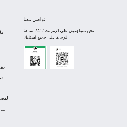
تواصل معنا
نحن متواجدون على الإنترنت 7*24 ساعة
مل
للإجابة على جميع أسئلتك.
مقب
صن
المصن
زر 
م