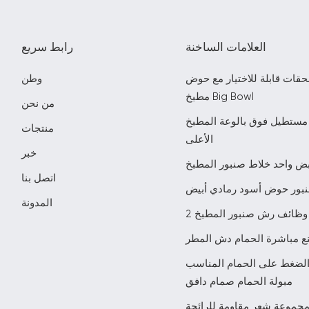
العلامات الساخنة
رابط سريع
حقات قابلة للاختيار مع حوض
وطن
مطبخ Big Bowl
من نحن
مستطيل فوق بالوعة المطبخ
منتجات
الأعلى
خبر
ض واحد خلاط صنبور المطبخ
اتصل بنا
بور حوض أسود رمادي أبيض
المدونة
2 وظائف رش صنبور المطبخ
ع مباشرة الحمام دش المطر
الضغط على الحمام المناسب
مبولة الحمام صمام دافق
جموعة شعر مقاومة للرائحة