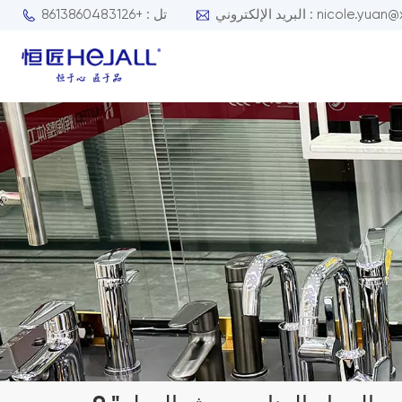
nicole.yuan@xmhejall.com
تل : +8613860483126