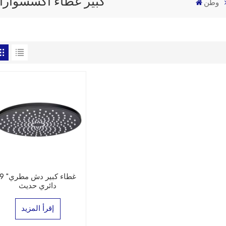
9 "كبير غطاء اكسسوا
وطن
9 "غطاء كبير دش مطر
دائري حديث
إقرأ المزيد