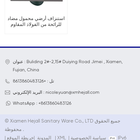
استنزاف أرضي محمول مضاد
للرائحة من الفولاذ المقاوم
للصدأ
عنوان : Buliding 2#-2,15# Duiying Road Jimei , Xiamen,
Fujian, China
تل : +8613860483126
البريد الإلكتروني : nicole.yuan@xmhejall.com
WhatsApp : +8613860483126
© Xiamen Hejall Sanitary Ware Co., LTD جميع الحقوق
محفوظة .
IPv6
سياسة الخصوصية
|
XML
|
خريطة الموقع
المدونة
|
|