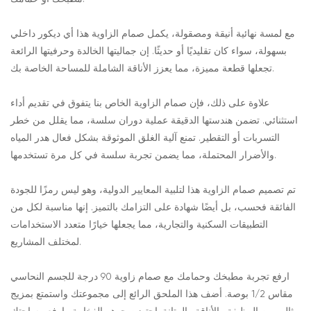
مع لمسة نهائية أنيقة ومصقولة، يكمل صمام الزاوية هذا أي ديكور داخلي
بسهولة، سواء كان تقليديًا أو حديثًا. إن جماليتها الخالدة وحرفيتها الرائعة
تجعلها قطعة مميزة، مما يعزز الأناقة الشاملة للمساحة الخاصة بك.
علاوة على ذلك، فإن صمام الزاوية الخاص بنا يتفوق في تقديم أداء
استثنائي. تضمن هندستها الدقيقة عملية دوران سلسة، مما يقلل من خطر
التسربات أو التقطير. تمنع آلية الغلق الموثوقة بشكل فعال هدر المياه
والأضرار المحتملة، مما يضمن تجربة سلسة في كل مرة تستخدمها.
تم تصميم صمام الزاوية هذا لتلبية المعايير الدولية، وهو ليس رمزًا للجودة
الفائقة فحسب، بل أيضًا شهادة على التزامك بالتميز. إنها مناسبة لكل من
التطبيقات السكنية والتجارية، مما يجعلها خيارًا متعدد الاستخدامات
لمختلف المشاريع.
ارفع تجربة مطبخك وحمامك مع صمام زاوية 90 درجة للجسم النحاسي
مقاس 1/2 بوصة. أضف هذا الملحق الرائع إلى مجموعتك واستمتع بمزيج