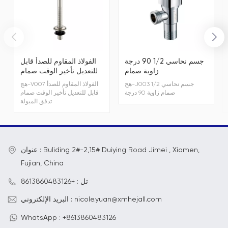
جسم نحاسي 1/2 90 درجة
الفولاذ المقاوم للصدأ قابل
زاوية صمام
للتعديل تأخير الوقت صمام
تدفق المبولة
هج-J003 جسم نحاسي 1/2
هج-V007 الفولاذ المقاوم للصدأ
صمام زاوية 90 درجة
قابل للتعديل تأخير الوقت صمام
تدفق المبولة
عنوان : Buliding 2#-2,15# Duiying Road Jimei , Xiamen,
Fujian, China
تل : +8613860483126
البريد الإلكتروني : nicole.yuan@xmhejall.com
WhatsApp : +8613860483126