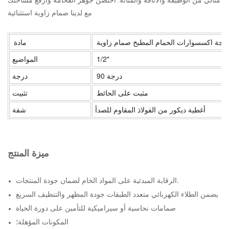
مثالي من الوظيفة والأناقة والمتانة. احتضن جوهر الفخامة وارفع مساحتك
مع لدينا صمام زاوية استثنائية
مادة
1/2"
المواضيع
90 درجة
درجة
مثبت على الحائط
تثبيت
أغطية ديكور من الفولاذ المقاوم للصدأ
شفة
ميزة المنتج
الرقابة المبدئية على المواد الخام لضمان جودة المنتجات.
يضمن الطلاء الكهربائي متعدد الطبقات جودة المظهر والتنظيف السريع
صمامات نحاسية أو سيراميكية للتأمين على دورة الحياة
المكونات المؤهلة؛