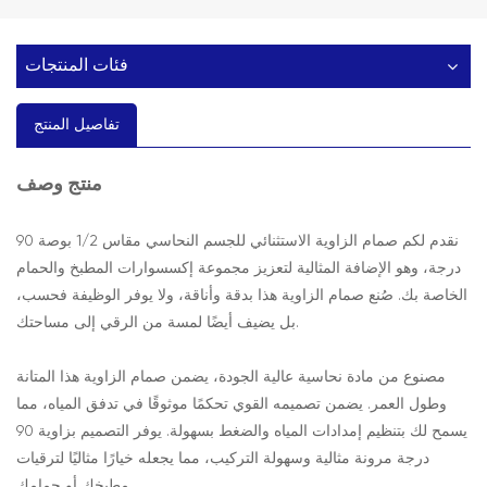
فئات المنتجات
تفاصيل المنتج
وصف
منتج
نقدم لكم صمام الزاوية الاستثنائي للجسم النحاسي مقاس 1/2 بوصة 90
درجة، وهو الإضافة المثالية لتعزيز مجموعة إكسسوارات المطبخ والحمام
الخاصة بك. صُنع صمام الزاوية هذا بدقة وأناقة، ولا يوفر الوظيفة فحسب،
بل يضيف أيضًا لمسة من الرقي إلى مساحتك.
مصنوع من مادة نحاسية عالية الجودة، يضمن صمام الزاوية هذا المتانة
وطول العمر. يضمن تصميمه القوي تحكمًا موثوقًا في تدفق المياه، مما
يسمح لك بتنظيم إمدادات المياه والضغط بسهولة. يوفر التصميم بزاوية 90
درجة مرونة مثالية وسهولة التركيب، مما يجعله خيارًا مثاليًا لترقيات
مطبخك أو حمامك.