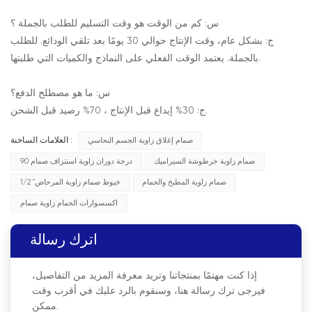
س: كم من الوقت هو وقت التسليم للطلب بالجملة ؟
ج: بشكل عام، وقت الإنتاج حوالي 30 يومًا بعد تلقي الودائع. للطلب
بالجملة. يعتمد الوقت الفعلي على النماذج والكميات التي طلبتها.
س: ما هو مصطلح الدفع؟
ج: 30% إيداع قبل الإنتاج ، 70% رصيد قبل الشحن.
صمام إغلاق زاوية الجسم النحاسي
العلامات الساخنة :
صمام زاوية خرطوشة السيراميك
90 درجة دوران زاوية استنزاف صمام
صمام زاوية المطبخ والحمام
1/2 "خيوط صمام زاوية المرحاض
اكسسوارات الحمام زاوية صمام
اترك رسالة
إذا كنت مهتمًا بمنتجاتنا وتريد معرفة المزيد من التفاصيل،
فيرجى ترك رسالة هنا، وسنقوم بالرد عليك في أقرب وقت
ممكن.