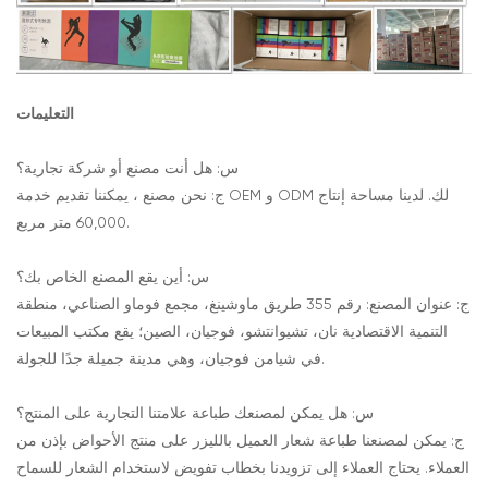
التعليمات
س: هل أنت مصنع أو شركة تجارية؟
ج: نحن مصنع ، يمكننا تقديم خدمة OEM و ODM لك. لدينا مساحة إنتاج
60,000 متر مربع.
س: أين يقع المصنع الخاص بك؟
ج: عنوان المصنع: رقم 355 طريق ماوشينغ، مجمع فوماو الصناعي، منطقة
التنمية الاقتصادية نان، تشيوانتشو، فوجيان، الصين؛ يقع مكتب المبيعات
في شيامن فوجيان، وهي مدينة جميلة جدًا للجولة.
س: هل يمكن لمصنعك طباعة علامتنا التجارية على المنتج؟
ج: يمكن لمصنعنا طباعة شعار العميل بالليزر على منتج الأحواض بإذن من
العملاء. يحتاج العملاء إلى تزويدنا بخطاب تفويض لاستخدام الشعار للسماح