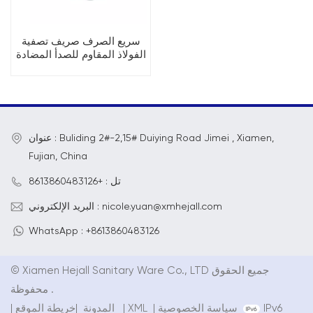
سريع الصرف صريف تصفية
الفولاذ المقاوم للصدأ المضادة
للرائحة مربع دش استنزاف
عنوان : Buliding 2#-2,15# Duiying Road Jimei , Xiamen,
Fujian, China
تل : +8613860483126
البريد الإلكتروني : nicole.yuan@xmhejall.com
WhatsApp : +8613860483126
© Xiamen Hejall Sanitary Ware Co., LTD جميع الحقوق
محفوظة .
IPv6
سياسة الخصوصية
|
XML
|
خريطة الموقع
المدونة
|
|