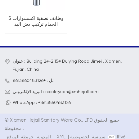
3 وظائف تصفية اكسسوارات
الحمام تركيب دش اليد
عنوان : Buliding 2#-2,15# Duiying Road Jimei , Xiamen,
Fujian, China
تل : +8613860483126
البريد الإلكتروني : nicole.yuan@xmhejall.com
WhatsApp : +8613860483126
© Xiamen Hejall Sanitary Ware Co., LTD جميع الحقوق
محفوظة .
IPv6
سياسة الخصوصية
|
XML
|
خريطة الموقع
المدونة
|
|