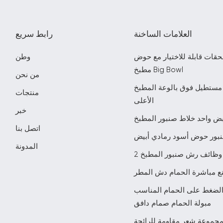
العلامات الساخنة
رابط سريع
حقات قابلة للاختيار مع حوض
وطن
مطبخ Big Bowl
من نحن
مستطيل فوق بالوعة المطبخ
منتجات
الأعلى
خبر
ض واحد خلاط صنبور المطبخ
اتصل بنا
بور حوض أسود رمادي أبيض
المدونة
2 وظائف رش صنبور المطبخ
ع مباشرة الحمام دش المطر
الضغط على الحمام المناسب
مبولة الحمام صمام دافق
جموعة شعر مقاومة للرائحة