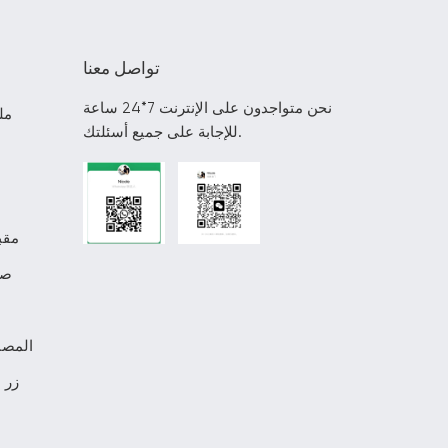
تواصل معنا
نحن متواجدون على الإنترنت 7*24 ساعة
مل
للإجابة على جميع أسئلتك.
مقب
صن
المصن
زر 
م