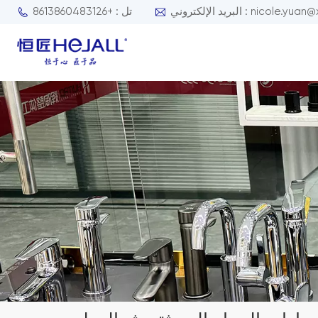
nicole.yuan@xmhejall.com
تل : +8613860483126