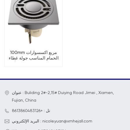
100mm مربع اكسسوارات
الحمام المناسب جولة غطاء
الفولاذ المقاوم للصدأ
استنزاف الكلمة
عنوان : Buliding 2#-2,15# Duiying Road Jimei , Xiamen,
Fujian, China
تل : +8613860483126
البريد الإلكتروني : nicole.yuan@xmhejall.com