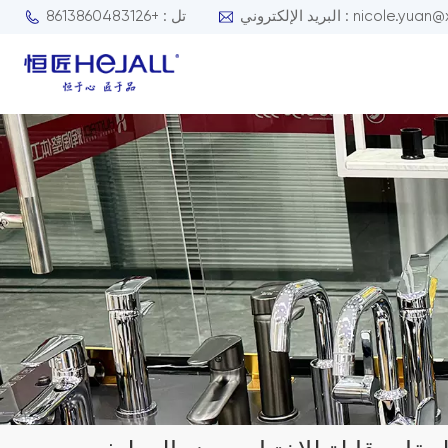
nicole.yuan@xmhejall.com
تل : +8613860483126