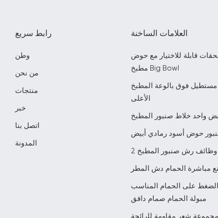
العلامات الساخنة
رابط سريع
حقات قابلة للاختيار مع حوض
وطن
مطبخ Big Bowl
من نحن
مستطيل فوق بالوعة المطبخ
منتجات
الأعلى
خبر
ض واحد خلاط صنبور المطبخ
اتصل بنا
بور حوض أسود رمادي أبيض
المدونة
2 وظائف رش صنبور المطبخ
ع مباشرة الحمام دش المطر
الضغط على الحمام المناسب
مبولة الحمام صمام دافق
جموعة شعر مقاومة للرائحة