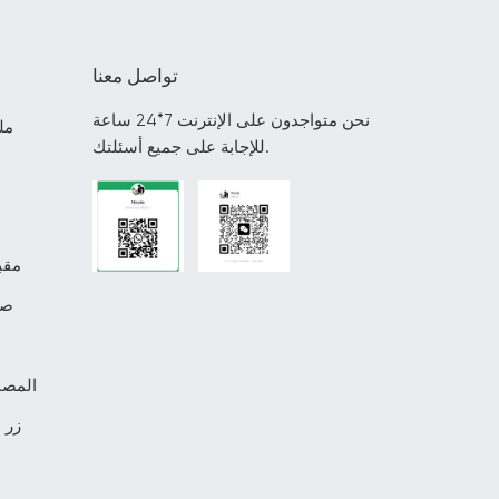
تواصل معنا
نحن متواجدون على الإنترنت 7*24 ساعة
مل
للإجابة على جميع أسئلتك.
مقب
صن
المصن
زر 
م