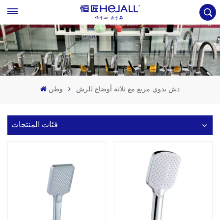
دش يدوي مربع مع ثلاثة أوضاع للرش
وطن
فئات المنتجات