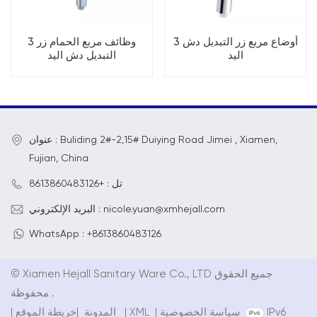
3 أوضاع مربع زر التبديل دش
3 وظائف مربع الحمام زر
اليد
التبديل دش اليد
عنوان : Buliding 2#-2,15# Duiying Road Jimei , Xiamen,
Fujian, China
تل : +8613860483126
البريد الإلكتروني : nicole.yuan@xmhejall.com
WhatsApp : +8613860483126
© Xiamen Hejall Sanitary Ware Co., LTD جميع الحقوق
محفوظة .
IPv6
سياسة الخصوصية
|
XML
|
خريطة الموقع
المدونة
|
|