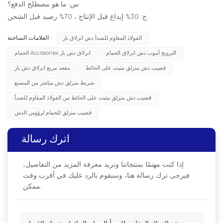
س: ما هو مصطلح الدفع؟
ج: 30% إيداع قبل الإنتاج ، 70% رصيد قبل الشحن.
الفولاذ المقاوم للصدأ دش انزلاق بار
العلامات الساخنة :
الترويج أنبوب دش انزلاق الحمام
الحمام Accrssories انزلاق دش بار
قضيب دش منزلق مثبت على الحائط
مقعد مربع انزلاق دش بار
شريط منزلق دش مباشر من المصنع
قضيب دش منزلق مثبت على الحائط من الفولاذ المقاوم للصدأ
قضيب منزلق للحمام لرؤوس الدش
اترك رسالة
إذا كنت مهتمًا بمنتجاتنا وتريد معرفة المزيد من التفاصيل،
فيرجى ترك رسالة هنا، وسنقوم بالرد عليك في أقرب وقت
ممكن.