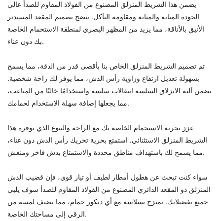
يضمن هذا الشريط المنزلق المصنوع من الفولاذ المقاوم للصدأ عالي
الجودة المتانة والمتانة ومقاومة التآكل. ينضح تصميم المقعد المستدير
الأنيق بالأناقة، مما يزيد من المظهر البصري لمنطقة الاستحمام الخاصة
بك دون عناء.
تم تصميم الشريط المنزلق الخاص بنا بأقصى قدر من الدقة، مما يسمح
بسهولة تعديل ارتفاع وزاوية رأس الدش، مما يوفر لك راحة شخصية.
تضمن آلية الانزلاق السلسة انتقالات سلسة واستخدامًا خاليًا من المتاعب،
مما يجعلها إضافة سهلة الاستخدام لحمامك.
عزز تجربة الاستحمام الخاصة بك مع الراحة والتنوع الذي يوفره هذا
الشريط المنزلق الاستثنائي. استمتع بحرية تحريك رأس الدش دون عناء،
مما يسمح لك باستهداف مناطق محددة والاستمتاع بدش فاخر ومنعش.
سواء كنت تبحث عن هطول أمطار لطيف أو تيار قوي، فإن قضيب الدش
المنزلق ذو المقعد الدائري المصنوع من الفولاذ المقاوم للصدأ سوف يلبي
جميع تفضيلاتك. يمتزج بسلاسة مع أي ديكور حمام، مما يضيف لمسة من
الرقي إلى مساحتك الخاصة.