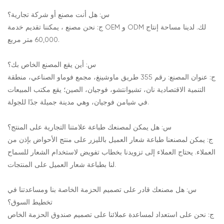
س: هل أنت مصنع أو شركة تجارية؟
ج: نحن مصنع ، يمكننا تقديم خدمة OEM و ODM لك. لدينا مساحة إنتاج
60,000 متر مربع.
س: أين يقع المصنع الخاص بك؟
ج: عنوان المصنع: رقم 355 طريق ماوشينغ، مجمع فوماو الصناعي، منطقة
التنمية الاقتصادية نان، تشيوانتشو، فوجيان، الصين؛ يقع مكتب المبيعات
في شيامن فوجيان، وهي مدينة جميلة جدًا للجولة.
س: هل يمكن لمصنعك طباعة علامتنا التجارية على المنتج؟
ج: يمكن لمصنعنا طباعة شعار العميل بالليزر على منتج الأحواض بإذن من
العملاء. يحتاج العملاء إلى تزويدنا بخطاب تفويض لاستخدام الشعار للسماح
لنا بطباعة شعار العميل على المنتجات.
س: هل مصنعك قادر على تصميم الحزمة الخاصة بنا ومساعدتنا في
تخطيط السوق؟
ج: نحن على استعداد لمساعدة عملائنا على تصميم صندوق الحزمة الخاص