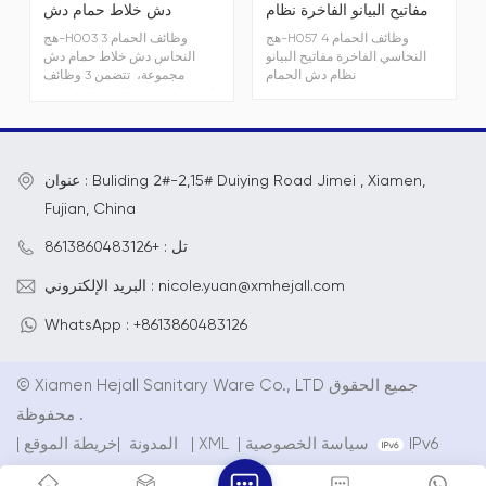
مفاتيح البيانو الفاخرة نظام
دش خلاط حمام دش
دش الحمام
مجموعة
هج-H057 4 وظائف الحمام
هج-H003 3 وظائف الحمام
النحاسي الفاخرة مفاتيح البيانو
النحاس دش خلاط حمام دش
نظام دش الحمام
مجموعة، تتضمن 3 وظائف
لخلاطات صنبور الدش النحاسية،
يمكن تشطيبها بالكروم والرمادي
المعدني والأسود والأبيض اللامع.
HJ-S103 3 وظائف دش يدوي مع
رذاذ وتدليك + رذاذ وتدليك وأبعاد
عنوان : Buliding 2#-2,15# Duiying Road Jimei , Xiamen,
دش يدويs 254 ملم*φ114 ملم
هج-D103 Øدش مطري أحادي
Fujian, China
الوظيفة مقاس 228 مم
تل : +8613860483126
البريد الإلكتروني : nicole.yuan@xmhejall.com
WhatsApp : +8613860483126
© Xiamen Hejall Sanitary Ware Co., LTD جميع الحقوق
محفوظة .
IPv6
سياسة الخصوصية
|
XML
|
خريطة الموقع
المدونة
|
|
الشبكة المدعومة