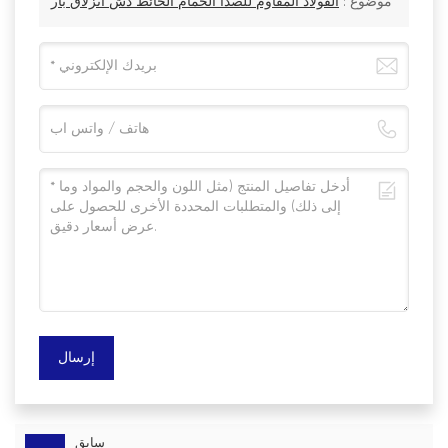
موضوع :
الفولاذ المقاوم للصدأ الحمام الحائط دش انزلاق بار
إرسال
سابق