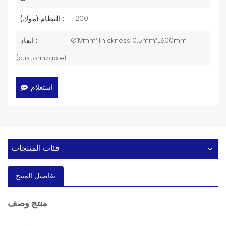
200
النظام (موك) :
Ø19mm*Thickness 0.5mm*L600mm
ابعاد :
(customizable)
استعلام
فئات المنتجات
تفاصيل المنتج
وصف
منتج