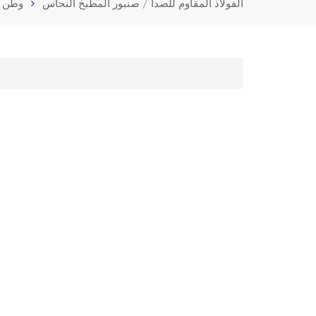
الفولاذ المقاوم للصدأ / صنبور المطبخ النحاس
وطن