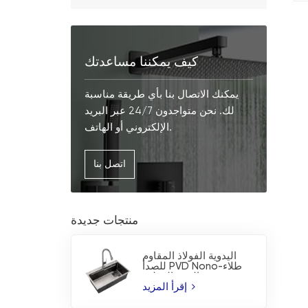
كيف يمكننا مساعدتك
يمكنك الاتصال بنا بأي طريقة مناسبة
لك. نحن متواجدون 24/7 عبر البريد
الإلكتروني أو الهاتف.
اتصل بنا
منتجات جديدة
اليدوية الفولاذ المقاوم
للصدأ PVD Nono-طلاء
بالوعة المطبخ
إقرأ المزيد