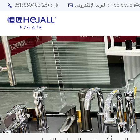
nicole.yuan@xmhejall.com
تل : +8613860483126