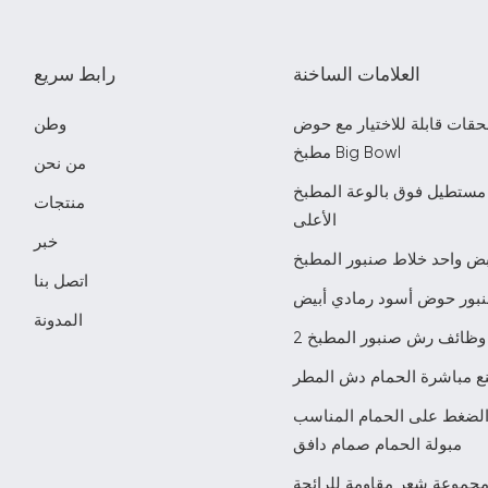
العلامات الساخنة
رابط سريع
حقات قابلة للاختيار مع حوض
وطن
مطبخ Big Bowl
من نحن
مستطيل فوق بالوعة المطبخ
منتجات
الأعلى
خبر
ض واحد خلاط صنبور المطبخ
اتصل بنا
بور حوض أسود رمادي أبيض
المدونة
2 وظائف رش صنبور المطبخ
ع مباشرة الحمام دش المطر
الضغط على الحمام المناسب
مبولة الحمام صمام دافق
جموعة شعر مقاومة للرائحة