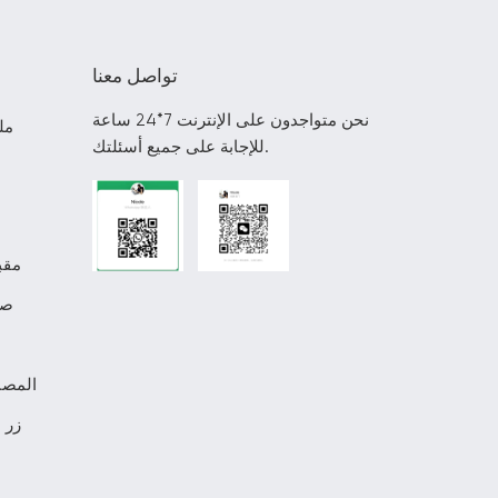
تواصل معنا
نحن متواجدون على الإنترنت 7*24 ساعة
مل
للإجابة على جميع أسئلتك.
مقب
صن
المصن
زر 
م