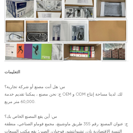
التعليمات
س: هل أنت مصنع أو شركة تجارية؟
ج: نحن مصنع ، يمكننا تقديم خدمة OEM و ODM لك. لدينا مساحة إنتاج
60,000 متر مربع.
س: أين يقع المصنع الخاص بك؟
ج: عنوان المصنع: رقم 355 طريق ماوشينغ، مجمع فوماو الصناعي، منطقة
التنمية الاقتصادية نان، تشيوانتشو، فوجيان، الصين؛ يقع مكتب المبيعات