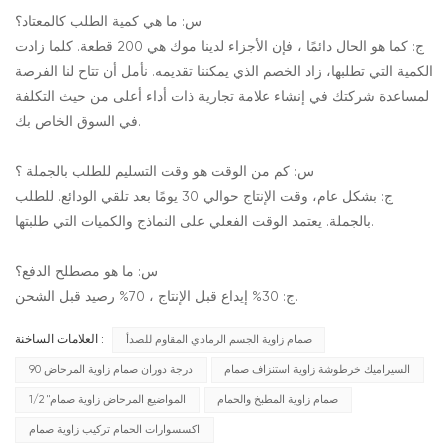
س: ما هي كمية الطلب كالمعتاد؟
ج: كما هو الحال دائمًا ، فإن الأجزاء لدينا موك هي 200 قطعة. كلما زادت
الكمية التي تطلبها، زاد الخصم الذي يمكننا تقديمه. نأمل أن تتاح لنا الفرصة
لمساعدة شركتك في إنشاء علامة تجارية ذات أداء أعلى من حيث التكلفة
في السوق الخاص بك.
س: كم من الوقت هو وقت التسليم للطلب بالجملة ؟
ج: بشكل عام، وقت الإنتاج حوالي 30 يومًا بعد تلقي الودائع. للطلب
بالجملة. يعتمد الوقت الفعلي على النماذج والكميات التي طلبتها.
س: ما هو مصطلح الدفع؟
ج: 30% إيداع قبل الإنتاج ، 70% رصيد قبل الشحن.
صمام زاوية الجسم الرمادي المقاوم للصدأ
العلامات الساخنة :
السيراميك خرطوشة زاوية استنزاف صمام
90 درجة دوران صمام زاوية المرحاض
صمام زاوية المطبخ والحمام
1/2 "المواضيع المرحاض زاوية صمام
اكسسوارات الحمام تركيب زاوية صمام