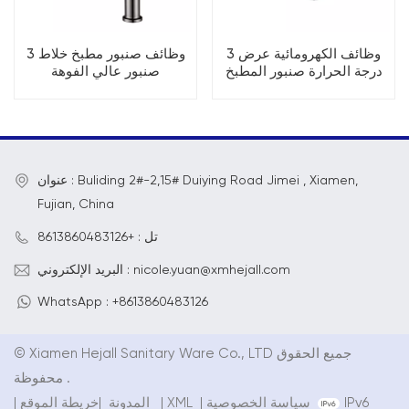
3 وظائف الكهرومائية عرض
3 وظائف صنبور مطبخ خلاط
درجة الحرارة صنبور المطبخ
صنبور عالي الفوهة
عنوان : Buliding 2#-2,15# Duiying Road Jimei , Xiamen,
Fujian, China
تل : +8613860483126
البريد الإلكتروني : nicole.yuan@xmhejall.com
WhatsApp : +8613860483126
© Xiamen Hejall Sanitary Ware Co., LTD جميع الحقوق
محفوظة .
IPv6
سياسة الخصوصية
|
XML
|
خريطة الموقع
المدونة
|
|