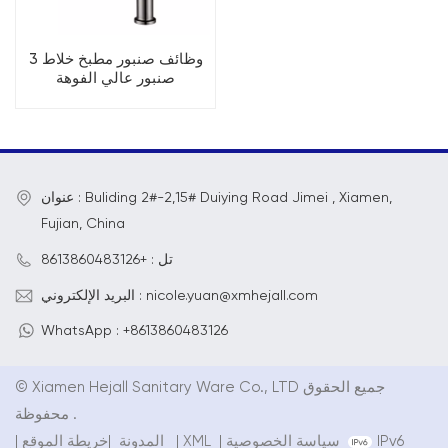
3 وظائف صنبور مطبخ خلاط
صنبور عالي الفوهة
عنوان : Buliding 2#-2,15# Duiying Road Jimei , Xiamen,
Fujian, China
تل : +8613860483126
البريد الإلكتروني : nicole.yuan@xmhejall.com
WhatsApp : +8613860483126
© Xiamen Hejall Sanitary Ware Co., LTD جميع الحقوق
محفوظة .
IPv6
سياسة الخصوصية
|
XML
|
خريطة الموقع
المدونة
|
|