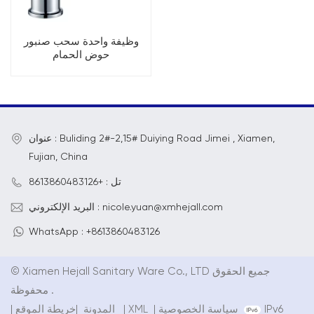
وظيفة واحدة سحب صنبور
حوض الحمام
عنوان : Buliding 2#-2,15# Duiying Road Jimei , Xiamen,
Fujian, China
تل : +8613860483126
البريد الإلكتروني : nicole.yuan@xmhejall.com
WhatsApp : +8613860483126
© Xiamen Hejall Sanitary Ware Co., LTD جميع الحقوق
محفوظة .
IPv6
سياسة الخصوصية
|
XML
|
خريطة الموقع
المدونة
|
|