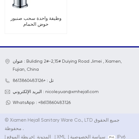
وظيفة واحدة سحب صنبور
حوض الحمام
عنوان : Buliding 2#-2,15# Duiying Road Jimei , Xiamen,
Fujian, China
تل : +8613860483126
البريد الإلكتروني : nicole.yuan@xmhejall.com
WhatsApp : +8613860483126
© Xiamen Hejall Sanitary Ware Co., LTD جميع الحقوق
محفوظة .
IPv6
سياسة الخصوصية
|
XML
|
خريطة الموقع
المدونة
|
|