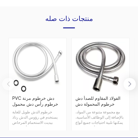
منتجات ذات صله
الفولاذ المقاوم للصدأ دش
PVC دش خرطوم مرنة
خرطوم المحمولة دش
خرطوم رأس دش محمول
رئيس خرطوم
مع مجموعة متنوعة من المواد،
خرطوم الدش طويل للغاية
بالإضافة إلى الوظائف الأساسية،
يستخدم في رؤوس الدش رذاذ
يمكنها تلبية احتياجات جميع أنواع
بيديت الاستحمام المرحاض
العملاء من الأنماط الملونة
تنظيف الحيوانات الأليفة مرنة
والمتنوعة
رأس الدش خرطوم استبدال