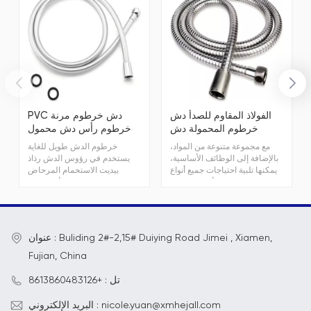
الفولاذ المقاوم للصدأ دش
PVC دش خرطوم مرنة
خرطوم المحمولة دش
خرطوم رأس دش محمول
رئيس خرطوم
مع مجموعة متنوعة من المواد،
خرطوم الدش طويل للغاية
بالإضافة إلى الوظائف الأساسية،
يستخدم في رؤوس الدش رذاذ
يمكنها تلبية احتياجات جميع أنواع
بيديت الاستحمام المرحاض
العملاء من الأنماط الملونة
تنظيف الحيوانات الأليفة مرنة
والمتنوعة
رأس الدش خرطوم استبدال
خرطوم الدش
عنوان : Buliding 2#-2,15# Duiying Road Jimei , Xiamen,
Fujian, China
تل : +8613860483126
البريد الإلكتروني : nicole.yuan@xmhejall.com