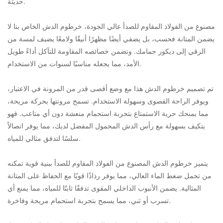
حديثة.
مصنوع من الفولاذ المقاوم للصدأ عالي الجودة، خرطوم الدش الخاص بنا لا
يضمن المتانة فحسب، بل يضفي أيضًا مظهرًا أنيقًا ولامعًا يضيف لمسة من
الرقي إلى ديكور حمامك. وتضمن خصائصه المقاومة للتآكل أداءً طويل
الأمد، مما يجعله مناسبًا لسنوات من الاستخدام.
تم تصميم خرطوم الدش هذا مع وضع أقصى قدر من المرونة في الاعتبار،
ويوفر الراحة القصوى وسهولة الاستخدام. تسمح مرونتها بحركة مريحة،
مما يمنحك حرية الاستمتاع بتجربة استحمام منعشة دون أي متاعب. فهو
يتكيف بسهولة مع رأس الدش المحمول المفضل لديك، مما يوفر اتصالاً
سلسًا لتدفق مثالي للمياه.
يتميز خرطوم الدش المصنوع من الفولاذ المقاوم للصدأ ببنية قوية تمكنه
من تحمل ضغط الماء العالي، مما يوفر رذاذًا قويًا مع الحفاظ على المتانة
المثالية. يضمن الأنبوب الداخلي المقوى تدفقًا ثابتًا للمياه، مما يمنع أي
تسرب أو ثني، مما يسمح بتجربة استحمام مريحة وفاخرة.