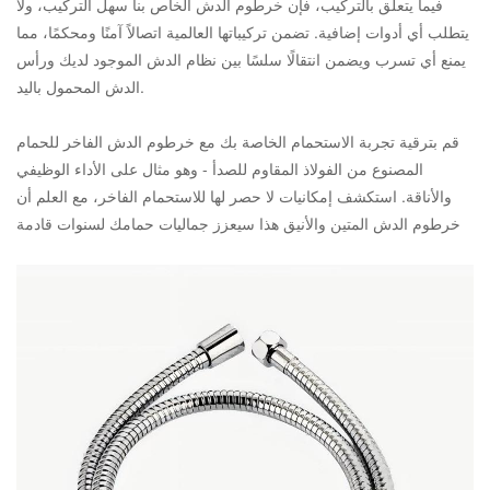
فيما يتعلق بالتركيب، فإن خرطوم الدش الخاص بنا سهل التركيب، ولا
يتطلب أي أدوات إضافية. تضمن تركيباتها العالمية اتصالاً آمنًا ومحكمًا، مما
يمنع أي تسرب ويضمن انتقالًا سلسًا بين نظام الدش الموجود لديك ورأس
الدش المحمول باليد.
قم بترقية تجربة الاستحمام الخاصة بك مع خرطوم الدش الفاخر للحمام
المصنوع من الفولاذ المقاوم للصدأ - وهو مثال على الأداء الوظيفي
والأناقة. استكشف إمكانيات لا حصر لها للاستحمام الفاخر، مع العلم أن
خرطوم الدش المتين والأنيق هذا سيعزز جماليات حمامك لسنوات قادمة