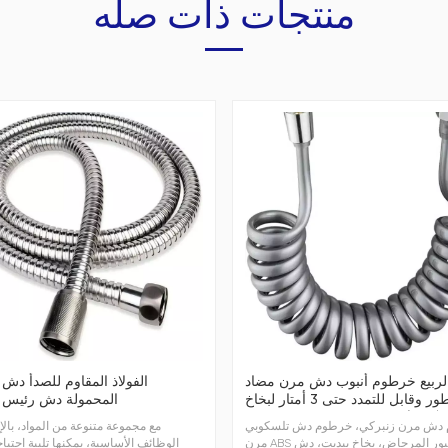
منتجات ذات صله
الربيع خرطوم أنبوب دش مرن مضاد
الفولاذ المقاوم للصدأ د
للتطور وقابل للتمدد حتى 3 أمتار لبخاخ
المحمولة دش رئيس
اض سباكة المياه (G1 / 2 ")
دش مرن زنبركي، خرطوم دش تلسكوبي
مع مجموعة متنوعة من المواد، بالإ
مرن ABS لصنبور المرحاض، بخاخ بيديت، دش
الوظائف الأساسية، يمكنها تلبية احتيا