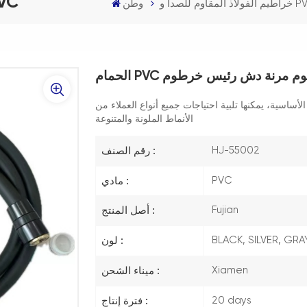
خراطيم الفولاذ الم
 المقاوم للصدأ و PVC
وطن
 دش خرطوم مرنة دش رئيس خرطوم
أساسية، يمكنها تلبية احتياجات جميع أنواع العملاء من
الأنماط الملونة والمتنوعة
HJ-55002
رقم الصنف :
PVC
مادي :
Fujian
أصل المنتج :
BLACK, SILVER, GRA
لون :
Xiamen
ميناء الشحن :
20 days
فترة إنتاج :