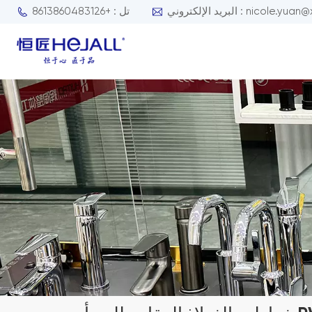
nicole.yuan@xmhejall.com
تل : +8613860483126