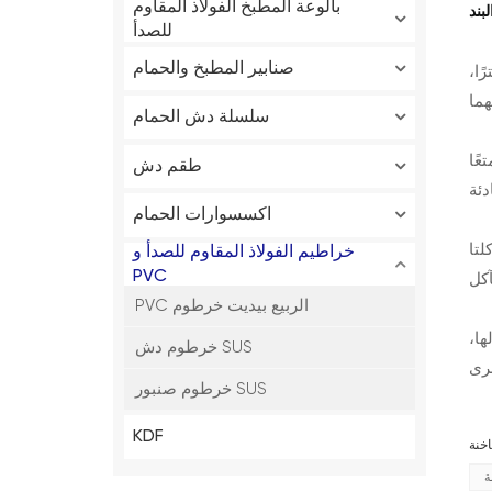
بند
بالوعة المطبخ الفولاذ المقاوم
للصدأ
صنابير المطبخ والحمام
 على تجربة استحمام مثالية. يبلغ طول ملحق الدش الاستثنائي هذا 1.5 مترًا،
سلسلة دش الحمام
عًا
طقم دش
اكسسوارات الحمام
لتا
خراطيم الفولاذ المقاوم للصدأ و
PVC
PVC الربيع بيديت خرطوم
ها،
خرطوم دش SUS
خرى
خرطوم صنبور SUS
KDF