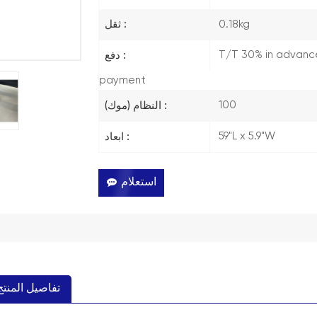
0.18kg
ثقل :
T/T 30% in advanc
دفع :
payment
100
النظام (موك) :
59"L x 5.9"W
ابعاد :
استعلام
تفاصيل المنتج