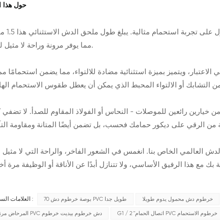
حول هذا ال
نقدم لكم خرطوم الدش الفاخر، المصمم بدقة للحصول
مما يوفر مرونة وراحة لا مثيل لهما.
لاعتبار، ويتميز بميزة استثنائية مضادة للالتواء، مما يضمن استحمامًا ممت
من خيارين رائعين للموصلات - النحاس أو الفولاذ المقاوم للصدأ. لا تضفي ك
 العالمي الخاص بنا. انغمس في الشعور الفاخر، والراحة التي لا مثيل ل
 بك مع هذا الرفيق الأساسي، ولا تتنازل أبدًا عن الأناقة أو الوظيفة مرة أ
خرطوم دش محمول يدوم طويلا
70 بوصة خرطوم دش PVC طويل جدا
العلامات الساخنة :
G1 / 2 "اتصال الحمام PVC خرطوم الاستحمام
المرحاض مرنة PVC دش خرطوم بيديت خرطوم