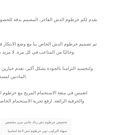
تم تصميم خرطوم الدش الخاص بنا مع وضع الابتكار في ا
وخاليًا من المتاعب في كل مرة. لا مزيد من التشابك أو الالتواء المحبط الذي يمكن أن يعطل طقوس الاستحمام الهادئة.
ولتجسيد التزامنا بالجودة بشكل أكبر، نقدم خيارين 
المادتين لمسة من الرقي على ديكور حمامك فحسب، بل تضمن أيضًا المتانة ومقاومة التآكل.
انغمس في متعة الاستحمام المريح مع خرطوم الدش
والحرفية الرائعة. ارفع تجربة الاستحمام الخاصة
تخصيص خرطوم دش رذاذ جانبي مرن مخصص
سهلة التركيب دون خرطوم دش لاعبا اساسيا