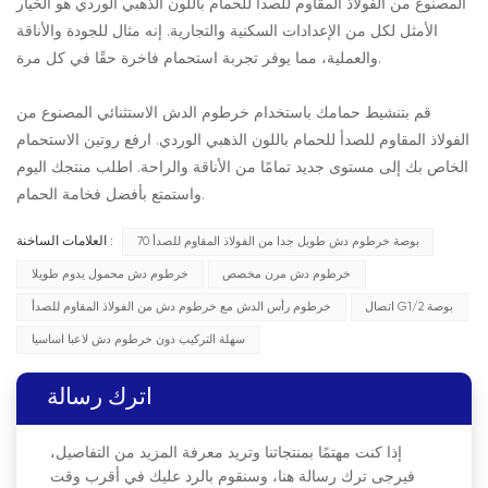
المصنوع من الفولاذ المقاوم للصدأ للحمام باللون الذهبي الوردي هو الخيار
الأمثل لكل من الإعدادات السكنية والتجارية. إنه مثال للجودة والأناقة
والعملية، مما يوفر تجربة استحمام فاخرة حقًا في كل مرة.
قم بتنشيط حمامك باستخدام خرطوم الدش الاستثنائي المصنوع من
الفولاذ المقاوم للصدأ للحمام باللون الذهبي الوردي. ارفع روتين الاستحمام
الخاص بك إلى مستوى جديد تمامًا من الأناقة والراحة. اطلب منتجك اليوم
واستمتع بأفضل فخامة الحمام.
70 بوصة خرطوم دش طويل جدا من الفولاذ المقاوم للصدأ
العلامات الساخنة :
خرطوم دش مرن مخصص
خرطوم دش محمول يدوم طويلا
اتصال G1/2 بوصة
خرطوم رأس الدش مع خرطوم دش من الفولاذ المقاوم للصدأ
سهلة التركيب دون خرطوم دش لاعبا اساسيا
اترك رسالة
إذا كنت مهتمًا بمنتجاتنا وتريد معرفة المزيد من التفاصيل،
فيرجى ترك رسالة هنا، وسنقوم بالرد عليك في أقرب وقت