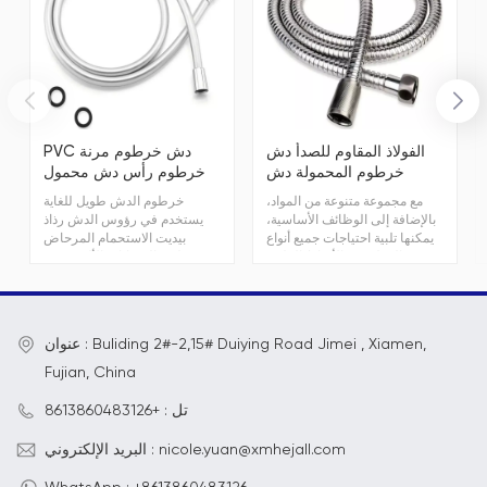
الفولاذ المقاوم للصدأ دش
PVC دش خرطوم مرنة
خرطوم المحمولة دش
خرطوم رأس دش محمول
رئيس خرطوم
مع مجموعة متنوعة من المواد،
خرطوم الدش طويل للغاية
بالإضافة إلى الوظائف الأساسية،
يستخدم في رؤوس الدش رذاذ
يمكنها تلبية احتياجات جميع أنواع
بيديت الاستحمام المرحاض
العملاء من الأنماط الملونة
تنظيف الحيوانات الأليفة مرنة
والمتنوعة
رأس الدش خرطوم استبدال
خرطوم الدش
عنوان : Buliding 2#-2,15# Duiying Road Jimei , Xiamen,
Fujian, China
تل : +8613860483126
البريد الإلكتروني : nicole.yuan@xmhejall.com