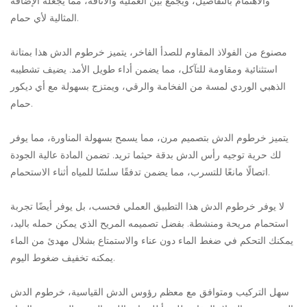
والاهتمام بالتفاصيل، ويجمع بين العملية والأناقة، مما يجعله الإضافة
المثالية لأي حمام.
مصنوع من الفولاذ المقاوم للصدأ الفاخر، يتميز خرطوم الدش هذا بمتانة
استثنائية ومقاومة للتآكل، مما يضمن أداء طويل الأمد. يضيف تشطيبه
الذهبي الوردي لمسة من الفخامة والرقي، ويمتزج بسهولة مع أي ديكور
حمام.
يتميز خرطوم الدش بتصميم مرن، مما يسمح بسهولة المناورة، مما يوفر
لك حرية توجيه رأس الدش بدقة حيثما تريد. تضمن المادة عالية الجودة
اتصالًا مانعًا للتسرب، مما يضمن تدفقًا سلسًا للمياه أثناء الاستحمام.
لا يوفر خرطوم الدش هذا التطبيق العملي فحسب، بل يوفر أيضًا تجربة
استحمام مريحة ومنشطة. بفضل تصميمه المريح الذي يمكن حمله باليد،
يمكنك التحكم في ضغط الماء دون عناء والاستمتاع بشلال مهدئ من الماء
يمكنه تخفيف ضغوط اليوم.
سهل التركيب ومتوافق مع معظم رؤوس الدش القياسية، خرطوم الدش