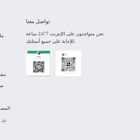
تواصل معنا
نحن متواجدون على الإنترنت 7*24 ساعة
مل
للإجابة على جميع أسئلتك.
مقب
صن
المصن
زر 
م