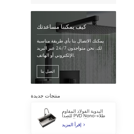
كيف يمكننا مساعدتك
يمكنك الاتصال بنا بأي طريقة مناسبة
لك. نحن متواجدون 24/7 عبر البريد
الإلكتروني أو الهاتف.
اتصل بنا
منتجات جديدة
اليدوية الفولاذ المقاوم
للصدأ PVD Nono-طلاء
بالوعة المطبخ
إقرأ المزيد