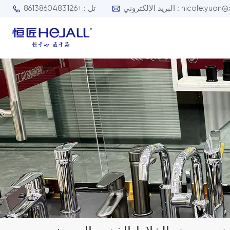
nicole.yuan@xmhejall.com
تل : +8613860483126