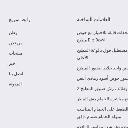
العلامات الساخنة
رابط سريع
حقات قابلة للاختيار مع حوض
وطن
مطبخ Big Bowl
من نحن
مستطيل فوق بالوعة المطبخ
منتجات
الأعلى
خبر
ض واحد خلاط صنبور المطبخ
اتصل بنا
بور حوض أسود رمادي أبيض
المدونة
2 وظائف رش صنبور المطبخ
ع مباشرة الحمام دش المطر
الضغط على الحمام المناسب
مبولة الحمام صمام دافق
جموعة شعر مقاومة للرائحة