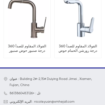
الفولاذ المقاوم للصدأ 360
الفولاذ المقاوم للصدأ 360
درجة رورشن الحمام حوض
درجة صنبور حوض صنبور
صنبور
عنوان : Buliding 2#-2,15# Duiying Road Jimei , Xiamen,
Fujian, China
تل : +8613860483126
البريد الإلكتروني : nicole.yuan@xmhejall.com