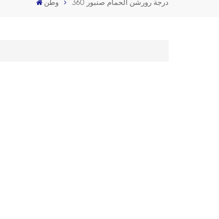
360 درجة رورشن الحمام صنبور
وطن