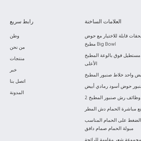
العلامات الساخنة
رابط سريع
حقات قابلة للاختيار مع حوض
وطن
مطبخ Big Bowl
من نحن
مستطيل فوق بالوعة المطبخ
منتجات
الأعلى
خبر
ض واحد خلاط صنبور المطبخ
اتصل بنا
بور حوض أسود رمادي أبيض
المدونة
2 وظائف رش صنبور المطبخ
ع مباشرة الحمام دش المطر
الضغط على الحمام المناسب
مبولة الحمام صمام دافق
جموعة شعر مقاومة للرائحة