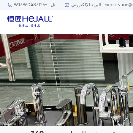
nicole.yuan@xmhejall.com
تل : +8613860483126