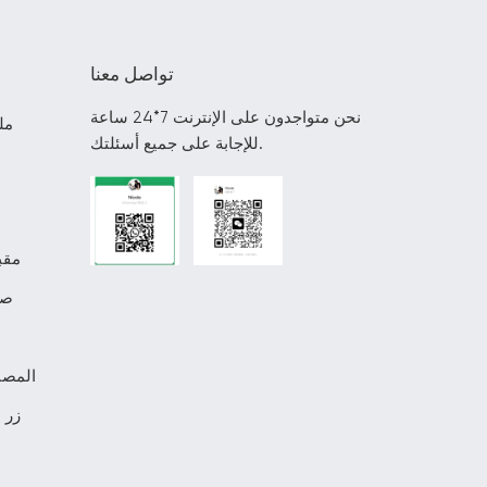
تواصل معنا
نحن متواجدون على الإنترنت 7*24 ساعة
مل
للإجابة على جميع أسئلتك.
مقب
صن
المصن
زر 
م